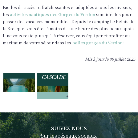
Faciles d’accès, rafraîchissantes et adaptées à tous les niveaux,
les
activités nautiques des Gorges du Verdon
sont idéales pour
LES
passer des vacances mémorables. Depuis le camping Le Relais de
MEILLEURS
la Bresque, vous êtes à moins d’une heure des plus beaux spots.
SPOTS
Il ne vous reste plus qu’à réserver, vous équiper et profiter au
DE
OÙ SE
maximum de votre séjour dans les
belles gorges du Verdon
!
YOGA
BAIGNER
PRÈS DE
DANS LE
Mis à jour le
30 juillet 2025
SILLANS-
VERDON
LA-
?
CASCADE
+
SUIVEZ-NOUS
Sur les réseaux sociaux