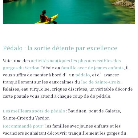
Pédalo : la sortie détente par excellence
Voici une des
activités nautiques les plus accessibles des
gorges du Verdon
. Idéale en
famille avec de jeunes enfants
, il
vous suffira de monter à bord d’un
pédalo
, et d’avancer
tranquillement sur les eaux calmes du
lac de Sainte-Croix
.
Falaises, eau turquoise, criques discrètes, un véritable décor de
carte postale vous attend à chaque coup de de pédale.
Les meilleurs spots de pédalo
: Bauduen, pont de Galetas,
Sainte-Croix du Verdon
Recommandé pour
: les familles avec jeunes enfants et les
vacanciers souhaitant découvrir tranquillement les gorges du