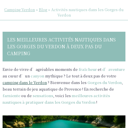
Camping Verdon
»
Blog
»
Activités nautiques dans les Gorges du
Verdon
LES MEILLEURES ACTIVITÉS NAUTIQUES DANS
LES GORGES DU VERDON À DEUX PAS DU
CAMPING
Envie de vivre d’agréables moments de
fraîcheur
et
d’aventure
au cœur d’un
canyon
mythique ? Le tout à deux pas de votre
camping dans le Verdon
? Bienvenue dans les
Gorges du Verdon
,
beau terrain de jeu aquatique de Provence ! En recherche de
farniente
ou de
sensations
, voici les
meilleures activités
nautiques à pratiquer dans les Gorges du Verdon
!