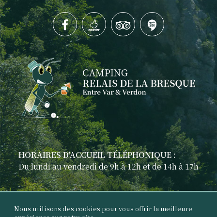
HORAIRES D'ACCUEIL TÉLÉPHONIQUE :
Du lundi au vendredi de 9h à 12h et de 14h à 17h
Nous utilisons des cookies pour vous offrir la meilleure
©2026
Camping Relais de la Bresque
par
Geek Tonic
-
Mentions