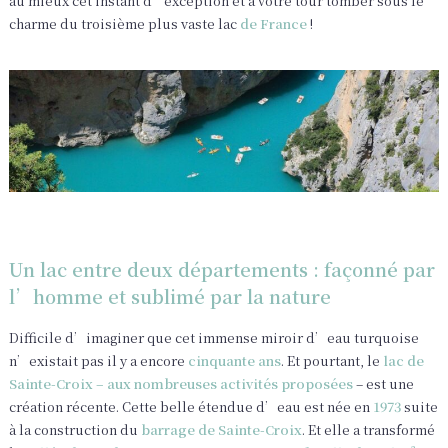
au mieux cet instant d’exception et à votre tour tomber sous le
charme du troisième plus vaste lac
de France
!
Un lac entre deux départements : façonné par
l’homme et sublimé par la nature
Difficile d’imaginer que cet immense miroir d’eau turquoise
n’existait pas il y a encore
cinquante ans
. Et pourtant, le
lac de
Sainte-Croix – aux nombreuses activités proposées
– est une
création récente. Cette belle étendue d’eau est née en
1973
suite
à la construction du
barrage de Sainte-Croix
. Et elle a transformé