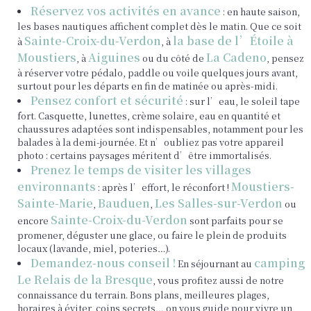
Réservez vos activités en avance
: en haute saison,
les bases nautiques affichent complet dès le matin. Que ce soit
Sainte-Croix-du-Verdon
la base de l’Étoile à
à
, à
Moustiers
Aiguines
La Cadeno
, à
ou du côté de
, pensez
à réserver votre pédalo, paddle ou voile quelques jours avant,
surtout pour les départs en fin de matinée ou après-midi.
Pensez confort et sécurité
: sur l’eau, le soleil tape
fort. Casquette, lunettes, crème solaire, eau en quantité et
chaussures adaptées sont indispensables, notamment pour les
balades à la demi-journée. Et n’oubliez pas votre appareil
photo : certains paysages méritent d’être immortalisés.
Prenez le temps de visiter les villages
environnants
Moustiers-
: après l’effort, le réconfort !
Sainte-Marie
Bauduen
Les Salles-sur-Verdon
,
,
ou
Sainte-Croix-du-Verdon
encore
sont parfaits pour se
promener, déguster une glace, ou faire le plein de produits
locaux (lavande, miel, poteries…).
Demandez-nous conseil !
camping
En séjournant au
Le Relais de la Bresque
, vous profitez aussi de notre
connaissance du terrain. Bons plans, meilleures plages,
horaires à éviter, coins secrets… on vous guide pour vivre un