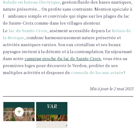
Balade en bateau électrique
, gestion fluide des bases nautiques,
nature préservée… On profite sans contrainte. Mention spéciale à
l’ambiance simple et conviviale qui règne sur les plages du lac
de Sainte-Croix comme dans les villages alentour.
Le
lac de Sainte-Croix
, aisément accessible depuis Le
Relais de
la Bresque
, combine harmonieusement nature préservée et
TOP 10
activités nautiques variées. Son eau cristalline et ses beaux
DES
paysages invitent à la détente et à la contemplation. En séjournant
PLUS
dans notre
camping proche du lac de Sainte-Croix
, vous êtes au
PARTEZ
BEAUX
premières loges pour découvrir le Verdon, profiter de ses
SUR LA
VILLAGES
multiples activités et disposer de
conseils de locaux avisés
!
ROUTE
DES
DES
GORGES
Mis à jour le
2 mai 2025
VINS
DU
DANS LE
VERDON
VAR
+
+