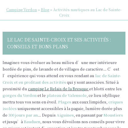
Camping Verdon
»
Blog
»
Activités nautiques au Lac de Sainte-
Croix
LE LAC DE SAINTE-CROIX ET SES ACTIVITÉS :
CONSEILS ET BONS PLANS
Imaginez-vous évoluer au beau milieu d’une mer intérieure
bordée de pins, de lavande et de villages de caractère… C’est
l’expérience qui vous attend en vous rendant au
lac de Sainte-
Croix et en profitant des activités
qui y sont associées. Situé à
proximité du
camping Le Relais de la Bresque
et blotti entre les
gorges du Verdon
et le
plateau de Valensole
, ce lieu idyllique
mettra tous vos sens en éveil.
Plages
aux eaux limpides,
criques
isolées
uniquement accessibles à la pagaie, lumière dorée plus
de
300 jours par an
… Depuis
Aiguines
, en passant par
Moustiers
et jusqu’à
Bauduen
, nous vous dévoilons nos conseils pour vivre