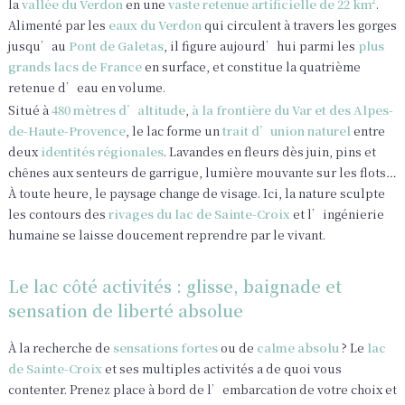
la
vallée du Verdon
en une
vaste retenue artificielle de 22 km²
.
Alimenté par les
eaux du Verdon
qui circulent à travers les gorges
jusqu’au
Pont de Galetas
, il figure aujourd’hui parmi les
plus
grands lacs de France
en surface, et constitue la quatrième
retenue d’eau en volume.
Situé à
480 mètres d’altitude
,
à la frontière du Var et des Alpes-
de-Haute-Provence
, le lac forme un
trait d’union naturel
entre
deux
identités régionales
. Lavandes en fleurs dès juin, pins et
chênes aux senteurs de garrigue, lumière mouvante sur les flots…
À toute heure, le paysage change de visage. Ici, la nature sculpte
les contours des
rivages du lac de Sainte-Croix
et l’ingénierie
humaine se laisse doucement reprendre par le vivant.
Le lac côté activités : glisse, baignade et
sensation de liberté absolue
À la recherche de
sensations fortes
ou de
calme absolu
? Le
lac
de Sainte-Croix
et ses multiples activités a de quoi vous
contenter. Prenez place à bord de l’embarcation de votre choix et