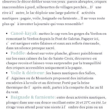
observez le décor défiler sous vos yeux : parois abruptes, criques
inaccessibles à pied, silhouettes de villages perchés… D’une
rive à l’autre, le lac déploie une large palette d’activités
nautiques : pagaie, voile, baignade ou farniente… Il ne vous reste
plus qu’à inventer la journée qui vous ressemble !
Canoë-kayak
: mettez le cap vers les gorges du Verdon en
remontant le Verdon depuis le Pont de Galetas. Pagayer ici,
c’est naviguer entre falaises et eaux aux reflets émeraude,
dans un silence presque sacré.
Paddle
: debout sur votre planche, glissez paisiblement
sur les eaux calmes du lac de Sainte-Croix, découvrez-en
chaque recoin et laissez-vous surprendre par la tranquillité
des criques accessibles uniquement à la pagaie.
Voile & dériveur
: les bases nautiques des Salles,
d’Aiguines ou de Moustiers proposent des initiations
encadrées à la voile et au dériveur. Porté par la brise
thermique de l’après-midi, partez à la conquête du lac au fil
du vent.
Baignade & farniente
: entre deux activités nautiques,
plongez dans une eau douce oscillant entre 20 et 25°C en été. Le
rivage vous attend pour une sieste à l’ombre des pins ou un