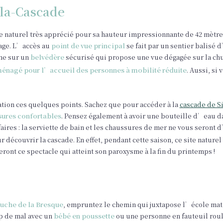
-la-Cascade
te naturel très apprécié pour sa hauteur impressionnante de 42 mètre
lage. L’accès au
point de vue principal
se fait par un sentier balisé
he sur un
belvédère
sécurisé qui propose une vue dégagée sur la chu
énagé pour l’accueil des personnes à mobilité réduite
. Aussi, si
ation ces quelques points. Sachez que pour accéder à la
cascade de Si
ures confortables
. Pensez également à avoir une bouteille d’eau dan
aires : la serviette de bain et les chaussures de mer ne vous seront 
r découvrir la cascade. En effet, pendant cette saison, ce site natur
ront ce spectacle qui atteint son paroxysme à la fin du printemps !
uche de la Bresque
, empruntez le chemin qui juxtapose l’école mat
up de mal avec un
bébé en poussette
ou une personne en fauteuil roula