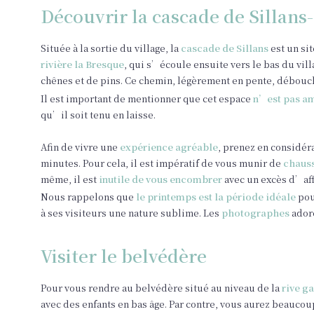
Découvrir la cascade de Sillans
Située à la sortie du village, la
cascade de Sillans
est un si
rivière la Bresque
, qui s’écoule ensuite vers le bas du vil
chênes et de pins. Ce chemin, légèrement en pente, débouc
Il est important de mentionner que cet espace
n’est pas am
qu’il soit tenu en laisse.
Afin de vivre une
expérience agréable
, prenez en considér
minutes. Pour cela, il est impératif de vous munir de
chauss
même, il est
inutile de vous encombrer
avec un excès d’aff
Nous rappelons que
le printemps est la période idéale
pou
à ses visiteurs une nature sublime. Les
photographes
adore
Visiter le belvédère
Pour vous rendre au belvédère situé au niveau de la
rive ga
avec des enfants en bas âge. Par contre, vous aurez beauco