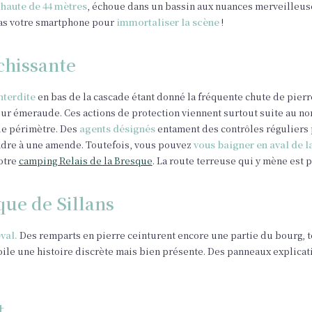
haute de 44 mètres
, échoue dans un bassin aux nuances merveilleuse
pas votre smartphone pour
immortaliser la scène
!
chissante
nterdite
en bas de la cascade étant donné la fréquente chute de pierr
ur émeraude. Ces actions de protection viennent surtout suite au no
 le périmètre. Des
agents désignés
entament des contrôles réguliers p
ndre à une amende. Toutefois, vous pouvez
vous baigner en aval de 
notre
camping Relais de la Bresque
. La route terreuse qui y mène est 
que de Sillans
val.
Des remparts en pierre ceinturent encore une partie du bourg, 
évoile une histoire discrète mais bien présente. Des panneaux explic
t