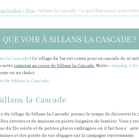
ng Verdon
»
Blog
»
Sillans-la-Cascade : Ce qu'il faut savoir pour votre
QUE VOIR À SILLANS-LA-CASCADE ?
ans-la-Cascade
! Ce village du Var est connu pour sa cascade de 42 mètr
s notre
camping au coeur de Sillans-la-Cascade
. Notre
camping 3 éto
home ou un chalet.
te de Sillans la Cascade
.
Sillans-la-Cascade
e du village de Sillans-la-Cascade, prenez le temps de découvrir le c
lles étroites et de maisons en pierre baignées de lumière. Vous y tr
se du XIe siècle et de petites places ombragées où il fait bon s’arrê
aines et des points de vue dégagés sur la campagne environnante.