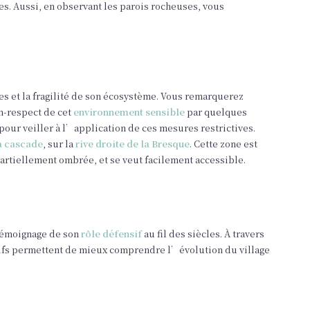
s. Aussi, en observant les parois rocheuses, vous
es et la fragilité de son écosystème. Vous remarquerez
n-respect de cet
environnement sensible
par quelques
our veiller à l’application de ces mesures restrictives.
la cascade
, sur la
rive droite de la Bresque
. Cette zone est
partiellement ombrée, et se veut facilement accessible.
témoignage de son
rôle défensif
au fil des siècles. À travers
atifs permettent de mieux comprendre l’évolution du village